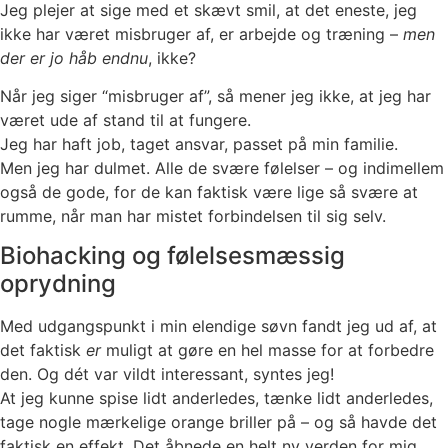
Jeg plejer at sige med et skævt smil, at det eneste, jeg
ikke har været misbruger af, er arbejde og træning –
men
der er jo håb endnu
, ikke?
Når jeg siger “misbruger af”, så mener jeg ikke, at jeg har
været ude af stand til at fungere.
Jeg har haft job, taget ansvar, passet på min familie.
Men jeg har dulmet. Alle de svære følelser – og indimellem
også de gode, for de kan faktisk være lige så svære at
rumme, når man har mistet forbindelsen til sig selv.
Biohacking og følelsesmæssig
oprydning
Med udgangspunkt i min elendige søvn fandt jeg ud af, at
det faktisk
er
muligt at gøre en hel masse for at forbedre
den. Og dét var vildt interessant, syntes jeg!
At jeg kunne spise lidt anderledes, tænke lidt anderledes,
tage nogle mærkelige orange briller på – og så havde det
faktisk en effekt. Det åbnede en helt ny verden for mig.