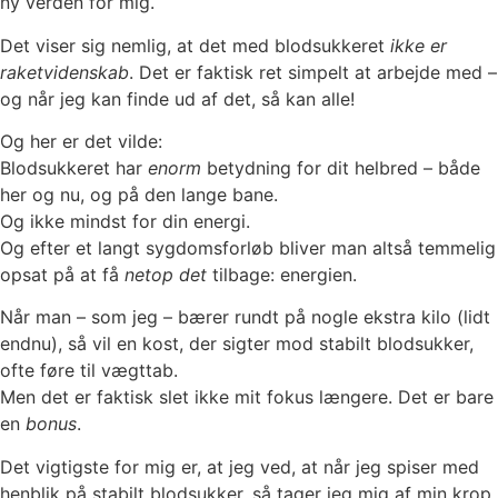
ny verden for mig.
Det viser sig nemlig, at det med blodsukkeret
ikke er
raketvidenskab
. Det er faktisk ret simpelt at arbejde med –
og når jeg kan finde ud af det, så kan alle!
Og her er det vilde:
Blodsukkeret har
enorm
betydning for dit helbred – både
her og nu, og på den lange bane.
Og ikke mindst for din energi.
Og efter et langt sygdomsforløb bliver man altså temmelig
opsat på at få
netop det
tilbage: energien.
Når man – som jeg – bærer rundt på nogle ekstra kilo (lidt
endnu), så vil en kost, der sigter mod stabilt blodsukker,
ofte føre til vægttab.
Men det er faktisk slet ikke mit fokus længere. Det er bare
en
bonus
.
Det vigtigste for mig er, at jeg ved, at når jeg spiser med
henblik på stabilt blodsukker, så tager jeg mig af min krop