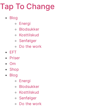
Tap To Change
Skip
to
content
Blog
Energi
Blodsukker
Kosttilskud
Senfølger
Do the work
EFT
Priser
Om
Shop
Blog
Energi
Blodsukker
Kosttilskud
Senfølger
Do the work