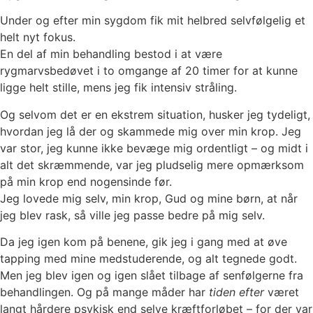
Under og efter min sygdom fik mit helbred selvfølgelig et
helt nyt fokus.
En del af min behandling bestod i at være
rygmarvsbedøvet i to omgange af 20 timer for at kunne
ligge helt stille, mens jeg fik intensiv stråling.
Og selvom det er en ekstrem situation, husker jeg tydeligt,
hvordan jeg lå der og skammede mig over min krop. Jeg
var stor, jeg kunne ikke bevæge mig ordentligt – og midt i
alt det skræmmende, var jeg pludselig mere opmærksom
på min krop end nogensinde før.
Jeg lovede mig selv, min krop, Gud og mine børn, at når
jeg blev rask, så ville jeg passe bedre på mig selv.
Da jeg igen kom på benene, gik jeg i gang med at øve
tapping med mine medstuderende, og alt tegnede godt.
Men jeg blev igen og igen slået tilbage af senfølgerne fra
behandlingen. Og på mange måder har
tiden efter
været
langt hårdere psykisk end selve kræftforløbet – for der var