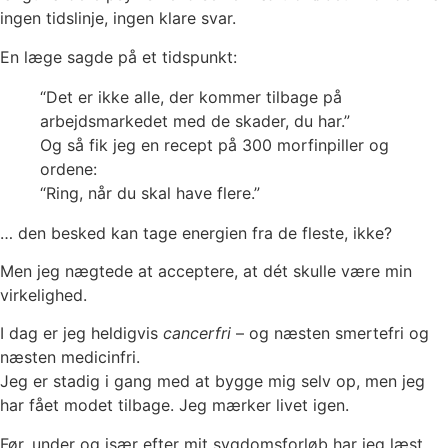
ingen tidslinje, ingen klare svar.
En læge sagde på et tidspunkt:
“Det er ikke alle, der kommer tilbage på
arbejdsmarkedet med de skader, du har.”
Og så fik jeg en recept på 300 morfinpiller og
ordene:
“Ring, når du skal have flere.”
… den besked kan tage energien fra de fleste, ikke?
Men jeg nægtede at acceptere, at dét skulle være min
virkelighed.
I dag er jeg heldigvis
cancerfri
– og næsten smertefri og
næsten medicinfri.
Jeg er stadig i gang med at bygge mig selv op, men jeg
har fået modet tilbage. Jeg mærker livet igen.
Før, under og især efter mit sygdomsforløb har jeg læst