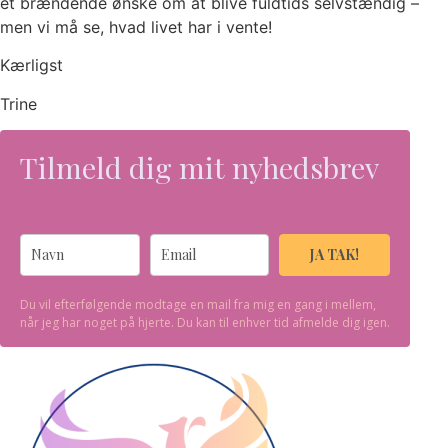
et brændende ønske om at blive fuldtids selvstændig –
men vi må se, hvad livet har i vente!
Kærligst
Trine
Tilmeld dig mit nyhedsbrev
JA TAK!
Du vil efterfølgende modtage en mail fra mig en gang i mellem,
når jeg har noget på hjerte. Du kan til enhver tid afmelde dig igen.