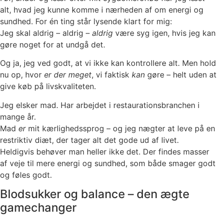
alt, hvad jeg kunne komme i nærheden af om energi og
sundhed. For én ting står lysende klart for mig:
Jeg skal aldrig – aldrig –
aldrig
være syg igen, hvis jeg kan
gøre noget for at undgå det.
Og ja, jeg ved godt, at vi ikke kan kontrollere alt. Men hold
nu op, hvor
er der meget
, vi faktisk
kan
gøre – helt uden at
give køb på livskvaliteten.
Jeg elsker mad. Har arbejdet i restaurationsbranchen i
mange år.
Mad
er
mit kærlighedssprog – og jeg nægter at leve på en
restriktiv diæt, der tager alt det gode ud af livet.
Heldigvis behøver man heller ikke det. Der findes masser
af veje til mere energi og sundhed, som både smager godt
og føles godt.
Blodsukker og balance – den ægte
gamechanger