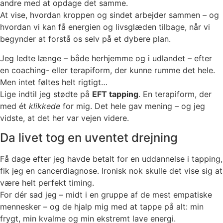
andre med at opdage det samme.
At vise, hvordan kroppen og sindet arbejder sammen – og
hvordan vi kan få energien og livsglæden tilbage, når vi
begynder at forstå os selv på et dybere plan.
Jeg ledte længe – både herhjemme og i udlandet – efter
en coaching- eller terapiform, der kunne rumme det hele.
Men intet føltes helt rigtigt…
Lige indtil jeg stødte på
EFT tapping
. En terapiform, der
med ét
klikkede
for mig. Det hele gav mening – og jeg
vidste, at det her var vejen videre.
Da livet tog en uventet drejning
Få dage efter jeg havde betalt for en uddannelse i tapping,
fik jeg en cancerdiagnose. Ironisk nok skulle det vise sig at
være helt perfekt timing.
For dér sad jeg – midt i en gruppe af de mest empatiske
mennesker – og de hjalp mig med at tappe på alt: min
frygt, min kvalme og min ekstremt lave energi.